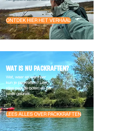
ONTDEK HIER HET VERHAAL
WAT IS NU PACKRAFTEN?
Wat, waar en wanneer
kun je packraften? Leer
alles over de boten en het
juiste gebruik.
LEES ALLES OVER PACKKRAFTEN