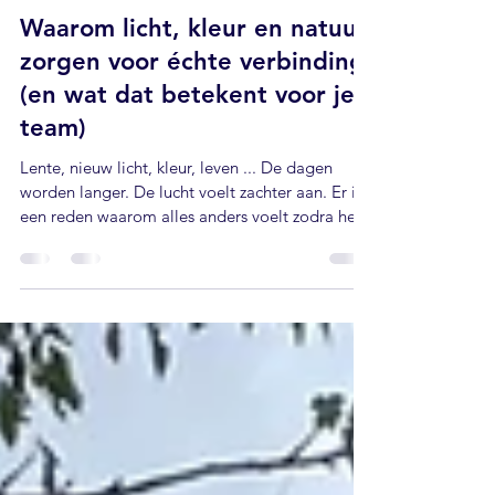
ellenmeyskens
4 mrt
4 minuten om te lezen
Waarom licht, kleur en natuur
zorgen voor échte verbinding
(en wat dat betekent voor je
team)
Lente, nieuw licht, kleur, leven ... De dagen
worden langer. De lucht voelt zachter aan. Er is
een reden waarom alles anders voelt zodra het
voorjaar dichterbij komt. Het licht verandert. De
kleuren keren terug. De natuur komt opnieuw
tot leven. En zonder dat we het bewust beseffen,
gebeurt hetzelfde met ons. Waar de winter ons
naar binnen trekt, in gebouwen, in agenda’s, in
ons hoofd, nodigt het voorjaar ons uit om weer
naar buiten te gaan. We krijgen opnieuw