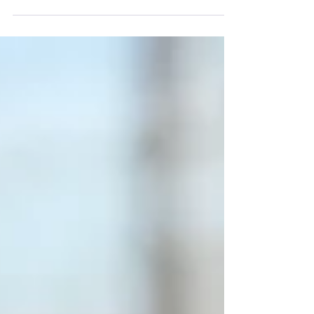
18 jaar in een totaal andere sector besloot ik het
roer om te gooien. Niet zomaar, maar terug
naar iets waar ik ooit voor gestudeerd heb:
regent LO-BIO. Terug naar buiten, naar
bewegen, naar natuur. Terug naar wat mij
energie geeft. Ardenn’elle werd geboren vanuit
een eenvoudige maar sterke gedachte: mijn
passie voor buiten zijn, te land