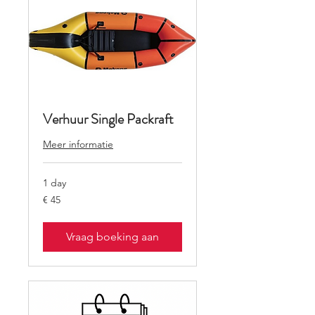
Verhuur Single Packraft
Meer informatie
1 day
45
€ 45
euro
Vraag boeking aan