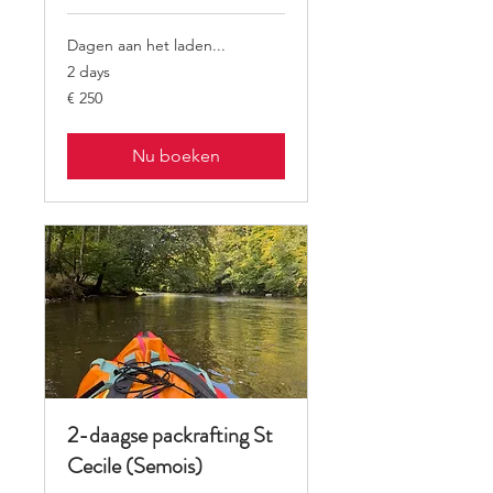
Dagen aan het laden...
2 days
250
€ 250
euro
Nu boeken
2-daagse packrafting St
Cecile (Semois)