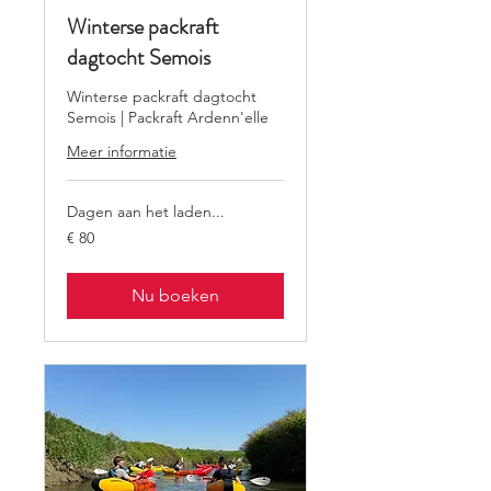
Winterse packraft
dagtocht Semois
Winterse packraft dagtocht
Semois | Packraft Ardenn'elle
Meer informatie
Dagen aan het laden...
80
€ 80
euro
Nu boeken