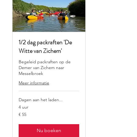
1/2 dag packraften 'De
Witte van Zichem'
Begeleid packraften op de
Demer van Zichem naar
Messelbroek
Meer informatie
Dagen aan het laden...
4 uur
55
€ 55
euro
Nu boeken