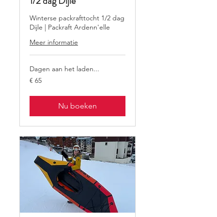
1/2 dag Dijle
Winterse packrafttocht 1/2 dag
Dijle | Packraft Ardenn'elle
Meer informatie
Dagen aan het laden...
65
€ 65
euro
Nu boeken