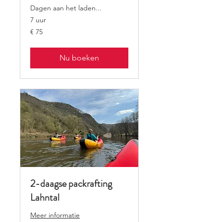
Dagen aan het laden...
7 uur
75
€ 75
euro
Nu boeken
2-daagse packrafting
Lahntal
Meer informatie