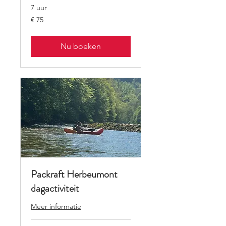
7 uur
75
€ 75
euro
Nu boeken
Packraft Herbeumont
dagactiviteit
Meer informatie