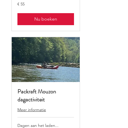
55
€ 55
euro
Nu boeken
Packraft Mouzon
dagactiviteit
Meer informatie
Dagen aan het laden...