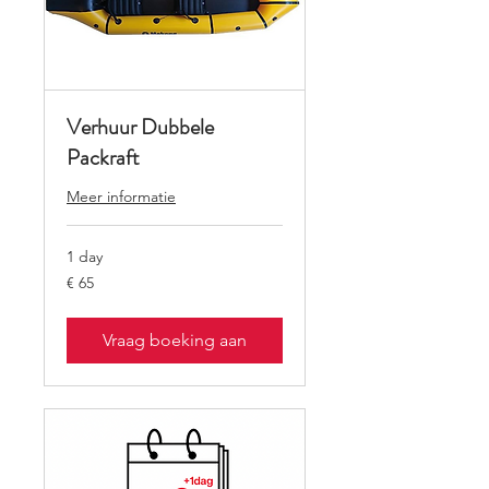
Verhuur Dubbele
Packraft
Meer informatie
1 day
65
€ 65
euro
Vraag boeking aan