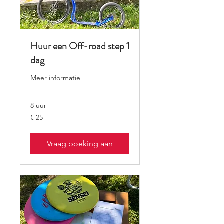
Huur een Off-road step 1
dag
Meer informatie
8 uur
25
€ 25
euro
Vraag boeking aan