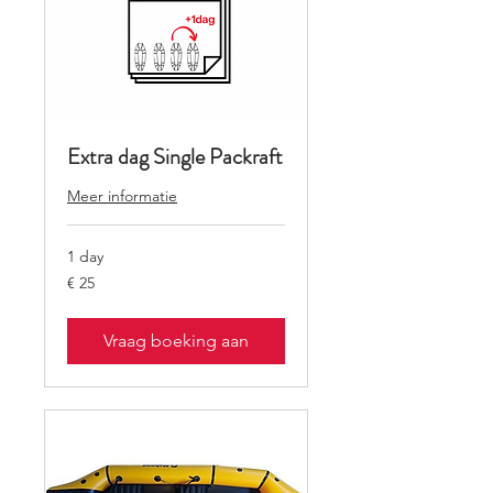
Extra dag Single Packraft
Meer informatie
1 day
25
€ 25
euro
Vraag boeking aan