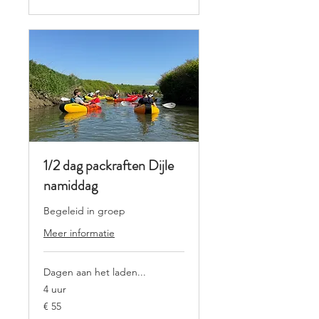
1/2 dag packraften Dijle
namiddag
Begeleid in groep
Meer informatie
Dagen aan het laden...
4 uur
55
€ 55
euro