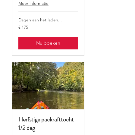
Meer informatie
Dagen aan het laden...
175
€ 175
euro
Nu boeken
Herfstige packrafttocht
1/2 dag