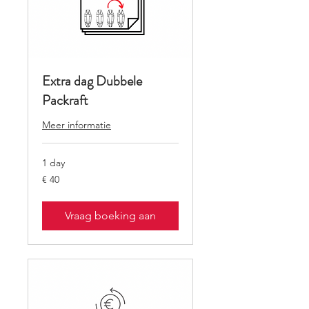
Extra dag Dubbele
Packraft
Meer informatie
1 day
40
€ 40
euro
Vraag boeking aan