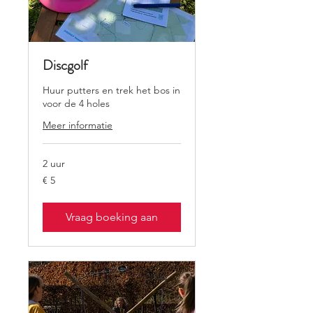
Discgolf
Huur putters en trek het bos in
voor de 4 holes
Meer informatie
2 uur
5
€ 5
euro
Vraag boeking aan