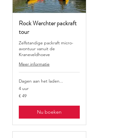
Rock Werchter packraft
tour
Zelfstandige packraft micro-
avontuur vanuit de
Kraneveldhoeve
Meer informatie
Dagen aan het laden...
4 uur
49
€ 49
euro
Nu boeken