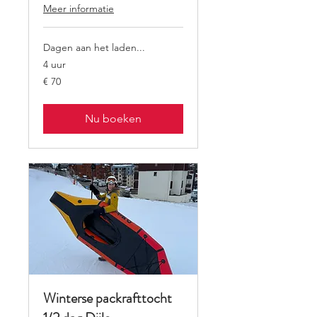
Meer informatie
Dagen aan het laden...
4 uur
70
€ 70
euro
Nu boeken
Winterse packrafttocht