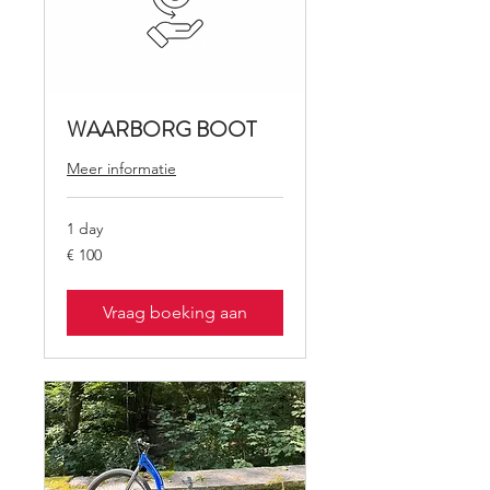
WAARBORG BOOT
Meer informatie
1 day
100
€ 100
euro
Vraag boeking aan