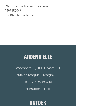
Werchter, Rotselaar, Belgium
0497159946
info@ardennelle.be
ARDENN
'
ELLE
Vossenberg 13, 3150 Haacht - BE
Route de Margut 2, Margny - FR
Tel: +32 497/15.99.46
info@ardennelle.be
ONTDEK