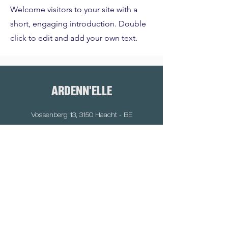
Welcome visitors to your site with a
short, engaging introduction. Double
click to edit and add your own text.
ARDENN
'
ELLE
Vossenberg 13, 3150 Haacht - BE
Route de Margut 2, Margny - FR
Tel: +32 497/15.99.46
info@ardennelle.be
ONTDEK
De packrafts
Outdoor groepsactiviteiten